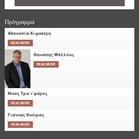
Joy radio!! Άλλη Φάση!!
reading data...
Πρόγραμμα
Αθανασία Κιφοκέρη
READ MORE
Θανάσης Μπέλλος
READ MORE
Νίκος Τρα’ι’φόρος
READ MORE
Γιάννης Κούτρας
READ MORE