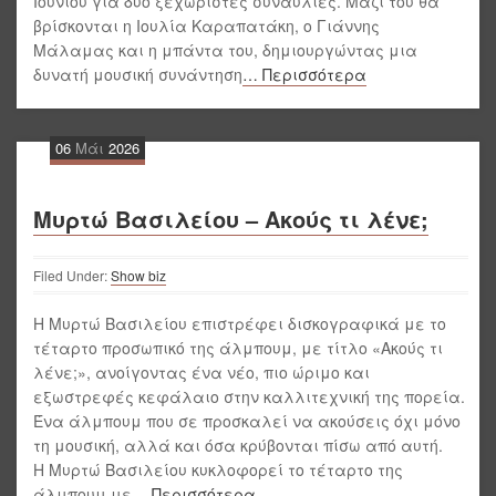
Ιουνίου για δύο ξεχωριστές συναυλίες. Μαζί του θα
βρίσκονται η Ιουλία Καραπατάκη, ο Γιάννης
Μάλαμας και η μπάντα του, δημιουργώντας μια
δυνατή μουσική συνάντηση
… Περισσότερα
06
Μάι
2026
Μυρτώ Βασιλείου – Ακούς τι λένε;
Filed Under:
Show biz
Η Μυρτώ Βασιλείου επιστρέφει δισκογραφικά με το
τέταρτο προσωπικό της άλμπουμ, με τίτλο «Ακούς τι
λένε;», ανοίγοντας ένα νέο, πιο ώριμο και
εξωστρεφές κεφάλαιο στην καλλιτεχνική της πορεία.
Ένα άλμπουμ που σε προσκαλεί να ακούσεις όχι μόνο
τη μουσική, αλλά και όσα κρύβονται πίσω από αυτή.
Η Μυρτώ Βασιλείου κυκλοφορεί το τέταρτο της
άλμπουμ με
… Περισσότερα