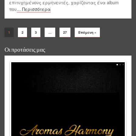
επιτυχημένους ερμηνευτές, χαρίζοντας ένα album
που
… Περισσότερα
1
2
3
…
27
Επόμενη »
Οι προτάσεις μας