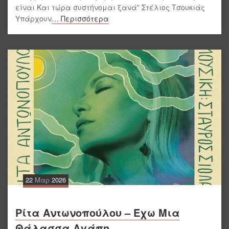
είναι Και τώρα συστήνομαι ξανά” Στέλιος Τσουκιάς
Υπάρχουν
… Περισσότερα
22
Μαρ
2026
Ρίτα Αντωνοπούλου – Έχω Μια
Θάλασσα Αγάπη