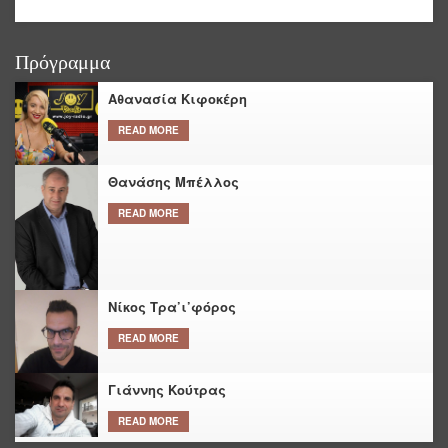
Πρόγραμμα
Αθανασία Κιφοκέρη
READ MORE
Θανάσης Μπέλλος
READ MORE
Νίκος Τρα’ι’φόρος
READ MORE
Γιάννης Κούτρας
READ MORE