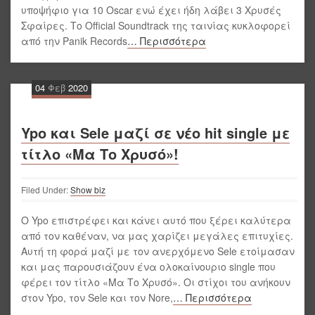
υποψήφιο για 10 Oscar ενώ έχει ήδη λάβει 3 Χρυσές
Σφαίρες. Το Official Soundtrack της ταινίας κυκλοφορεί
από την Panik Records
… Περισσότερα
04
Φεβ
2020
Ypo και Sele μαζί σε νέο hit single με
τίτλο «Μα Το Χρυσό»!
Filed Under:
Show biz
Ο Ypo επιστρέφει και κάνει αυτό που ξέρει καλύτερα
από τον καθέναν, να μας χαρίζει μεγάλες επιτυχίες.
Αυτή τη φορά μαζί με τον ανερχόμενο Sele ετοίμασαν
και μας παρουσιάζουν ένα ολοκαίνουριο single που
φέρει τον τίτλο «Μα Το Χρυσό». Οι στίχοι του ανήκουν
στον Ypo, τον Sele και τον Nore,
… Περισσότερα