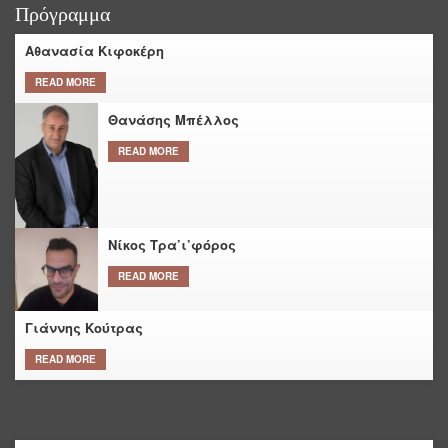
Πρόγραμμα
Αθανασία Κιφοκέρη
READ MORE
Θανάσης Μπέλλος
READ MORE
Νίκος Τρα’ι’φόρος
READ MORE
Γιάννης Κούτρας
READ MORE