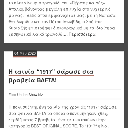
το ολοκαίνουριο τραγούδι του «Πέρασε καιρός».
Απολαμβάνοντας μεγάλη επιτυχία στο νυχτερινό
μαγαζί Teatro όπου εμφανίζεται μαζί με τη Νατάσα
Θεοδωρίδου και τον Πέτρο Ιακωβίδη, ο Χρήστος
Κυριαζής επιστρέφει δισκογραφικά με το ιδιαίτερα
ξεσηκωτικό λαϊκό τραγούδι
… Περισσότερα
04
Φεβ
2020
Η ταινία “1917” σάρωσε στα
βραβεία BAFTA!
Filed Under:
Show biz
Η πολυσυζητημένη ταινία της χρονιάς “1917” σάρωσε
στα φετινά BAFTA τα οποία απονεμήθηκαν χθες,
κερδίζοντας 7 βραβεία, ένα εκ των οποίων στην
κατηγορία BEST ORIGINAL SCORE. To “1917″ είναι