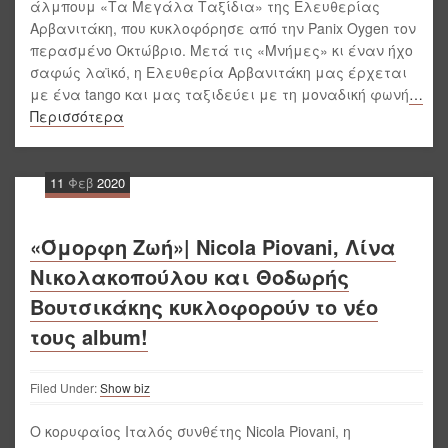
άλμπουμ «Τα Μεγάλα Ταξίδια» της Ελευθερίας
Αρβανιτάκη, που κυκλοφόρησε από την Panix Oygen τον
περασμένο Οκτώβριο. Μετά τις «Μνήμες» κι έναν ήχο
σαφώς λαϊκό, η Ελευθερία Αρβανιτάκη μας έρχεται
με ένα tango και μας ταξιδεύει με τη μοναδική φωνή
…
Περισσότερα
11
Φεβ
2020
«Όμορφη Ζωή»| Nicola Piovani, Λίνα
Νικολακοπούλου και Θοδωρής
Βουτσικάκης κυκλοφορούν το νέο
τους album!
Filed Under:
Show biz
O κορυφαίος Ιταλός συνθέτης Nicola Piovani, η