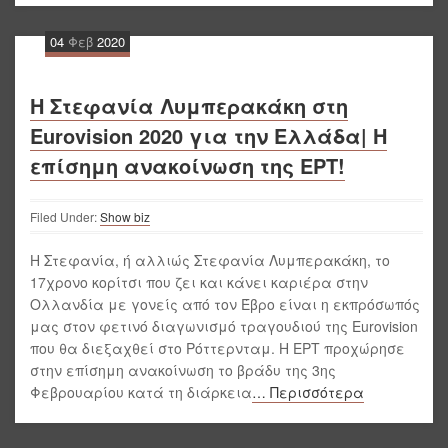
04
Φεβ
2020
Η Στεφανία Λυμπερακάκη στη
Eurovision 2020 για την Ελλάδα| Η
επίσημη ανακοίνωση της ΕΡΤ!
Filed Under:
Show biz
Η Στεφανία, ή αλλιώς Στεφανία Λυμπερακάκη, το
17χρονο κορίτσι που ζει και κάνει καριέρα στην
Ολλανδία με γονείς από τον Έβρο είναι η εκπρόσωπός
μας στον φετινό διαγωνισμό τραγουδιού της Eurovision
που θα διεξαχθεί στο Ρόττερνταμ. Η ΕΡΤ προχώρησε
στην επίσημη ανακοίνωση το βράδυ της 3ης
Φεβρουαρίου κατά τη διάρκεια
… Περισσότερα