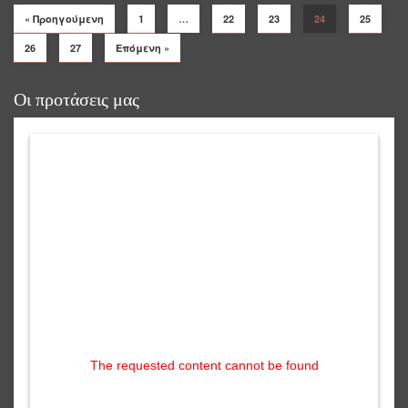
« Προηγούμενη
1
…
22
23
24
25
26
27
Επόμενη »
Οι προτάσεις μας
The requested content cannot be found