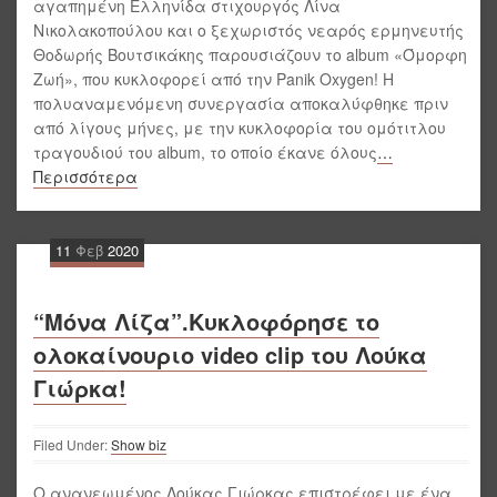
αγαπημένη Ελληνίδα στιχουργός Λίνα
Νικολακοπούλου και ο ξεχωριστός νεαρός ερμηνευτής
Θοδωρής Βουτσικάκης παρουσιάζουν το album «Όμορφη
Ζωή», που κυκλοφορεί από την Panik Oxygen! Η
πολυαναμενόμενη συνεργασία αποκαλύφθηκε πριν
από λίγους μήνες, με την κυκλοφορία του ομότιτλου
τραγουδιού του album, το οποίο έκανε όλους
…
Περισσότερα
11
Φεβ
2020
“Μόνα Λίζα”.Κυκλοφόρησε το
ολοκαίνουριο video clip του Λούκα
Γιώρκα!
Filed Under:
Show biz
Ο ανανεωμένος Λούκας Γιώρκας επιστρέφει με ένα