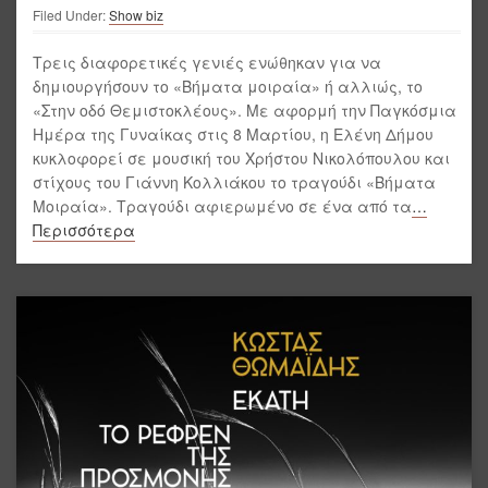
Filed Under:
Show biz
Τρεις διαφορετικές γενιές ενώθηκαν για να
δημιουργήσουν το «Βήματα μοιραία» ή αλλιώς, το
«Στην οδό Θεμιστοκλέους». Με αφορμή την Παγκόσμια
Ημέρα της Γυναίκας στις 8 Μαρτίου, η Ελένη Δήμου
κυκλοφορεί σε μουσική του Χρήστου Νικολόπουλου και
στίχους του Γιάννη Κολλιάκου το τραγούδι «Βήματα
Μοιραία». Τραγούδι αφιερωμένο σε ένα από τα
…
Περισσότερα