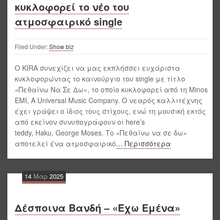
κυκλοφορεί το νέο του
ατμοσφαιρικό single
Filed Under:
Show biz
Ο KIRA συνεχίζει να μας εκπλήσσει ευχάριστα
κυκλοφορώντας το καινούργιο του single με τίτλο
«Πεθαίνω Να Σε Δω», το οποίο κυκλοφορεί από τη Minos
EMI, A Universal Music Company. Ο νεαρός καλλιτέχνης
έχει γράψει ο ίδιος τους στίχους, ενώ τη μουσική εκτός
από εκείνον συνυπογράφουν οι here’s
teddy, Haku, George Moses. Το «Πεθαίνω να σε δω»
αποτελεί ένα ατμοσφαιρικό
… Περισσότερα
14
Μαρ
2025
Δέσποινα Βανδή – «Έχω Εμένα»