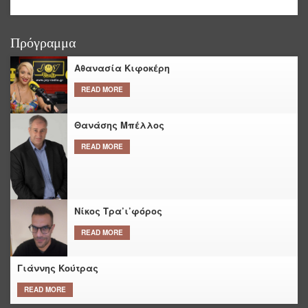
Πρόγραμμα
Αθανασία Κιφοκέρη
READ MORE
Θανάσης Μπέλλος
READ MORE
Νίκος Τρα’ι’φόρος
READ MORE
Γιάννης Κούτρας
READ MORE