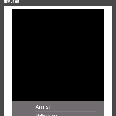
Now On Air
Arnisi
Melina Kana