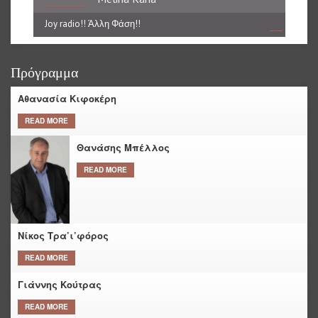
Joy radio!! Άλλη Φάση!!
reading data...
Πρόγραμμα
Αθανασία Κιφοκέρη
READ MORE
Θανάσης Μπέλλος
READ MORE
Νίκος Τρα’ι’φόρος
READ MORE
Γιάννης Κούτρας
READ MORE