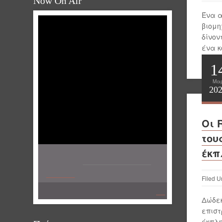
Now On Air
Ένα α
βιομη
δίνον
ένα κ
δεκαε
1
Μα
20
Οι 
του
έκπ
Σαϊτιά Unplugged Official M
Μιχάλης
Filed U
Χατζηγιάννης
Joy radio!! Άλλη Φάση!!
Δώδεκ
επιστ
έκπλη