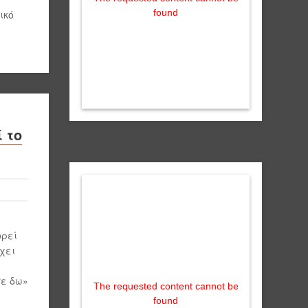
found
ικό
 το
ορεί
έχει
σε δω»
The requested content cannot be
found