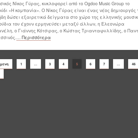
σικός Νίκος Γύρας, κυκλοφορεί από το Ogdoo Music Group το
ύδι «Η κομπανία». Ο Νίκος Γύρας είναι ένας νέος δημιουργός 
ήδη δώσει εξαιρετικά δείγματα στο χώρο της ελληνικής μουσικ
ύδια του έχουν ερμηνεύσει μεταξύ άλλων, η Ελεονώρα
νέλη, ο Γιάννης Κότσιρας, ο Κώστας Τριανταφυλλίδης, ο Παν
σσινός.
… Περισσότερα
ύμενη
1
…
3
4
5
6
7
…
46