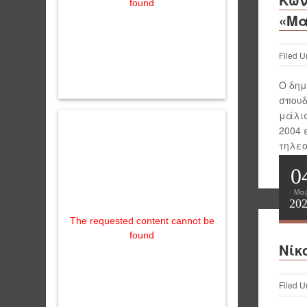
found
«Μα
Filed U
Ο δημ
σπουδ
μάλισ
2004 
τηλεο
Περι
0
Μα
20
The requested content cannot be
found
Νίκ
Filed U