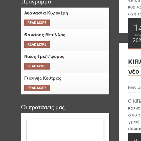
Πρόγραμμα
κορυφ
Αθανασία Κιφοκέρη
σχήμα
Περι
READ MORE
1
Θανάσης Μπέλλος
Μα
20
READ MORE
Νίκος Τρα’ι’φόρος
KIR
READ MORE
νέο
Γιάννης Κούτρας
Filed U
READ MORE
Ο KIR
Οι προτάσεις μας
καινο
από τ
γράψε
συνυπ
αποτ