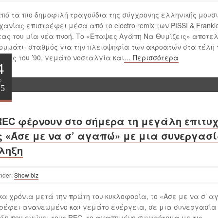
πό τα πιο δημοφιλή τραγούδια της σύγχρονης ελληνικής μουσι
χανίας επιστρέφει μέσα από το electro remix των PISSI & Frankie
τας του μία νέα πνοή. Το «Έπαψες Αγάπη Να Θυμίζεις» αποτελ
ομμάτι- σταθμός για την πλειοψηφία των ακροατών στα τέλη 
τίας του ’90, γεμάτο νοσταλγία και
… Περισσότερα
4
ρ
25
REC φέρνουν στο σήμερα τη μεγάλη επιτυ
ς «Άσε με να σ’ αγαπώ» με μια συνεργασί
ληξη
usic Video HD
nder:
Show biz
α χρόνια μετά την πρώτη του κυκλοφορία, το «Άσε με να σ’ 
ρέφει ανανεωμένο και γεμάτο ενέργεια, σε μια συνεργασία
ξη που ενώνει τους REC, το αγαπημένο συγκρότημα με τις