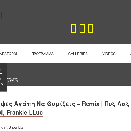
ΠΑΡΑΓΩΓΟΙ
ΠΡΟΓΡΑΜΜΑ
GALLERIES
VIDEOS
4
ρ
T NEWS
25
ψες Αγάπη Να Θυμίζεις – Remix | Πυξ Λαξ 
I, Frankie LLuc
nder:
Show biz