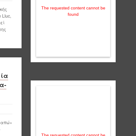
The requested content cannot be
κής
found
 Lluc,
εί
της
χία
α-
αγαπώ»
-
The requested content cannot be