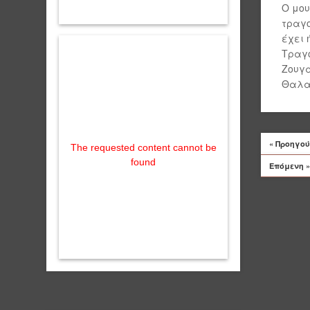
Ο μου
τραγο
έχει 
Τραγο
Ζουγα
Θαλα
« Προηγο
The requested content cannot be
found
Επόμενη »