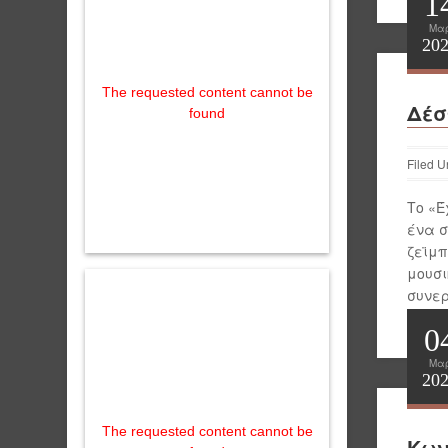
1
Μα
20
The requested content cannot be
Δέσ
found
Filed U
Το «Έ
ένα σ
ζεϊμπ
μουσι
συνερ
Γιάνν
0
Μα
20
The requested content cannot be
Κων