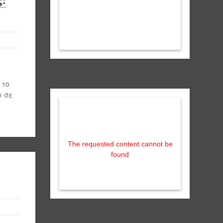
 το
ι σε
The requested content cannot be
found