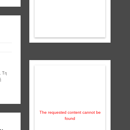
. Τη
ή
The requested content cannot be
found
ς: