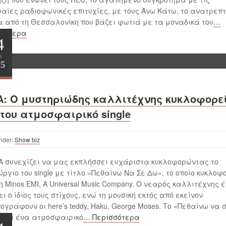
αίες ραδιοφωνικές επιτυχίες, με τους Άνω Κάτω, το ανατρεπτ
 από τη Θεσσαλονίκη που βάζει φωτιά με τα μοναδικά του
…
σσότερα
4
ρ
25
A: Ο μυστηριώδης καλλιτέχνης κυκλοφορεί
 του ατμοσφαιρικό single
nder:
Show biz
A συνεχίζει να μας εκπλήσσει ευχάριστα κυκλοφορώντας το
ύργιο του single με τίτλο «Πεθαίνω Να Σε Δω», το οποίο κυκλοφ
η Minos EMI, A Universal Music Company. Ο νεαρός καλλιτέχνης 
ι ο ίδιος τους στίχους, ενώ τη μουσική εκτός από εκείνον
ογράφουν οι here’s teddy, Haku, George Moses. Το «Πεθαίνω να 
ελεί ένα ατμοσφαιρικό
… Περισσότερα