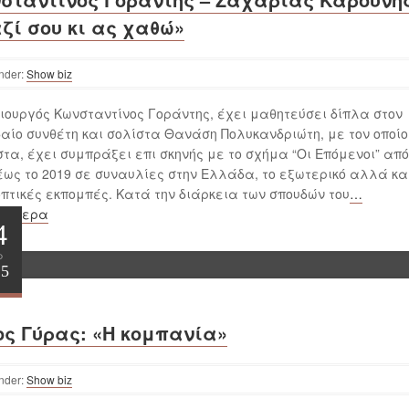
ζί σου κι ας χαθώ»
nder:
Show biz
ιουργός Κωνσταντίνος Γοράντης, έχει μαθητεύσει δίπλα στον
αίο συνθέτη και σολίστα Θανάση Πολυκανδριώτη, με τον οποίο
τα, έχει συμπράξει επι σκηνής με το σχήμα “Οι Επόμενοι” από
έως το 2019 σε συναυλίες στην Ελλάδα, το εξωτερικό αλλά κα
πτικές εκπομπές. Κατά την διάρκεια των σπουδών του
…
σσότερα
4
ρ
25
ος Γύρας: «Η κομπανία»
nder:
Show biz