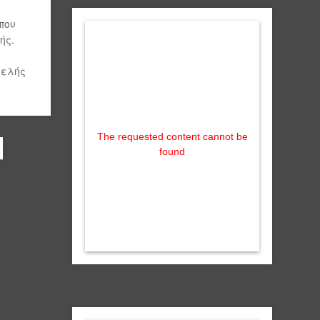
που
ής.
τελής
The requested content cannot be
found