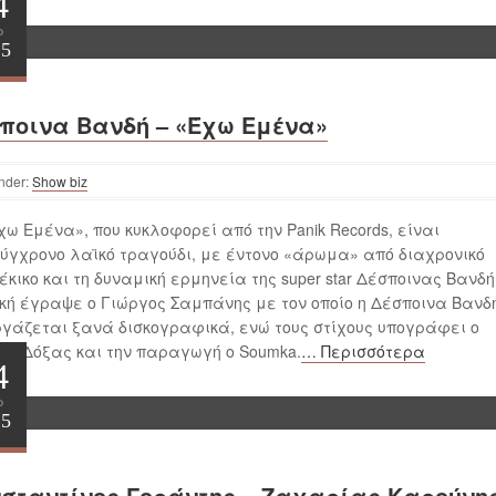
4
ρ
25
ποινα Βανδή – «Έχω Εμένα»
nder:
Show biz
χω Εμένα», που κυκλοφορεί από την Panik Records, είναι
ύγχρονο λαϊκό τραγούδι, με έντονο «άρωμα» από διαχρονικό
έκικο και τη δυναμική ερμηνεία της super star Δέσποινας Βανδή
κή έγραψε ο Γιώργος Σαμπάνης με τον οποίο η Δέσποινα Βανδ
γάζεται ξανά δισκογραφικά, ενώ τους στίχους υπογράφει ο
ης Δόξας και την παραγωγή ο Soumka.
… Περισσότερα
4
ρ
25
σταντίνος Γοράντης – Ζαχαρίας Καρούνη