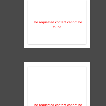
The requested content cannot be
found
The requested content cannot be