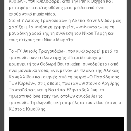
Κυριών», που κυκλοφορεί από την Panik Oxygen και
μεταφέρεται στις οθόνες μας μέσα από ένα
αισθαντικό music video.
Στο «Γι’ Αυτούς Τραγουδάω» η Αλέκα Κανελλίδου μας
χαρίζει μία υπέροχη ερμηνεία, «ντύνοντας» με τη
μοναδική χροιά της τη σύνθεση του Νίκου Τερζή και
τους στίχους του Νίκου Μωραΐτη.
Το «Γι’ Αυτούς Τραγουδάω», που κυκλοφορεί μετά το
τραγούδι των τίτλων αρχής «Παράδεισος» με
ερμηνευτή τον Θοδωρή Βουτσικάκη, συνοδεύεται από
ένα μοναδικό video, «ντυμένο» με πλάνα της Αλέκας
Κανελλίδου και σκηνές από τη σειρά «Ο Παράδεισος
Των Κυριών», στις οποίες πρωταγωνιστούν ο Αργύρης
Πανταζάρας και η Νατάσα Εξηνταβελώνη, το
τηλεοπτικό love story των οποίων συνοδεύει το
τραγούδι. Τη σκηνοθετική επιμέλεια του video έκανε ο
Κώστας Κιμούλης.