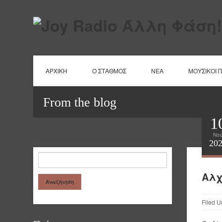
ΑΡΧΙΚΗ
Ο ΣΤΑΘΜΟΣ
ΝΕΑ
ΜΟΥΣΙΚΟΙ 
From the blog
1
Νο
20
Αλχ
Filed U