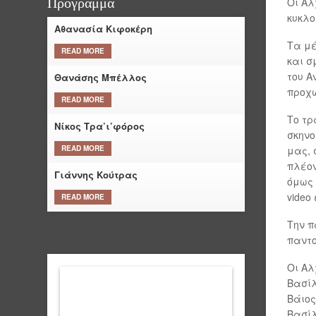
Οι Αλ
Πρόγραμμα
κυκλο
Αθανασία Κιφοκέρη
Τα μέ
READ MORE
και σ
του Α
Θανάσης Μπέλλος
προχω
READ MORE
Το τρ
Νίκος Τρα’ι’φόρος
σκηνο
μας, 
READ MORE
πλέον
Γιάννης Κούτρας
όμως 
video
READ MORE
Την π
παντο
Οι Αλ
Βασίλ
Βάιος
Βασίλ