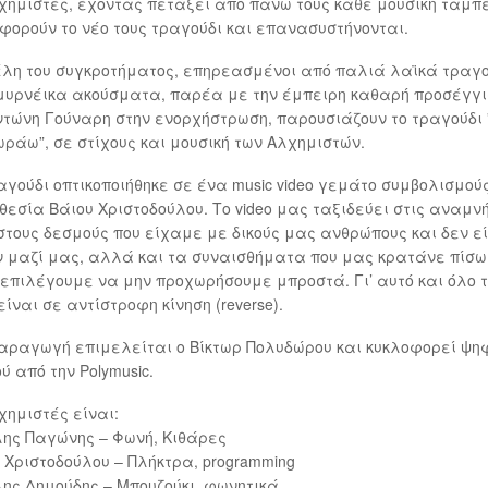
χημιστές, έχοντας πετάξει από πάνω τους κάθε μουσική ταμπ
φορούν το νέο τους τραγούδι και επανασυστήνονται.
λη του συγκροτήματος, επηρεασμένοι από παλιά λαϊκά τραγ
μυρνέικα ακούσματα, παρέα με την έμπειρη καθαρή προσέγγι
ντώνη Γούναρη στην ενορχήστρωση, παρουσιάζουν το τραγούδι 
ράω”, σε στίχους και μουσική των Αλχημιστών.
αγούδι οπτικοποιήθηκε σε ένα music video γεμάτο συμβολισμού
θεσία Βάιου Χριστοδούλου. Το video μας ταξιδεύει στις αναμν
στους δεσμούς που είχαμε με δικούς μας ανθρώπους και δεν ε
 μαζί μας, αλλά και τα συναισθήματα που μας κρατάνε πίσω
επιλέγουμε να μην προχωρήσουμε μπροστά. Γι’ αυτό και όλο 
 είναι σε αντίστροφη κίνηση (reverse).
αραγωγή επιμελείται ο Βίκτωρ Πολυδώρου και κυκλοφορεί ψη
ύ από την Polymusic.
χημιστές είναι:
ης Παγώνης – Φωνή, Κιθάρες
 Χριστοδούλου – Πλήκτρα, programming
ης Δημούδης – Μπουζούκι, φωνητικά