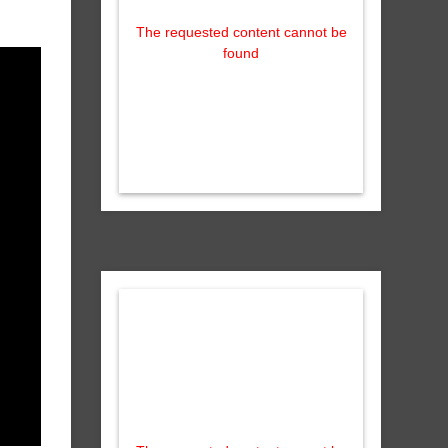
The requested content cannot be
found