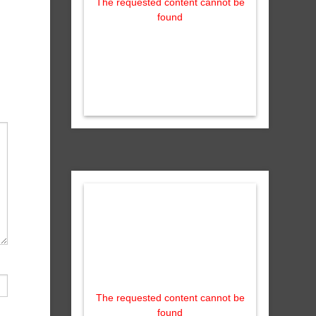
The requested content cannot be
found
The requested content cannot be
found