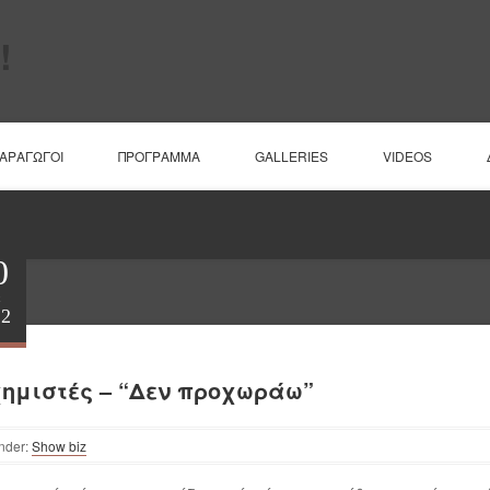
ΠΑΡΑΓΩΓΟΙ
ΠΡΟΓΡΑΜΜΑ
GALLERIES
VIDEOS
0
έ
22
ημιστές – “Δεν προχωράω”
nder:
Show biz