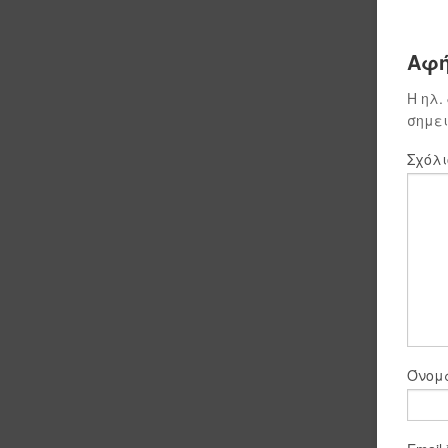
Αφή
Η ηλ.
σημε
Σχόλ
Όνο