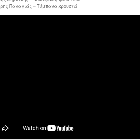
έρης Παναγιάς – Τύμπανα,κρουστά