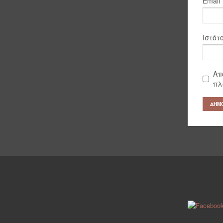
Email
Ιστότ
Απ
πλ