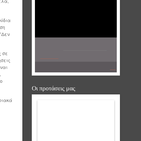
έλα,
ούδια
ση
”Δεν
ς σε
ήσεις
ίναι
,
το
Οι προτάσεις μας
φιακά