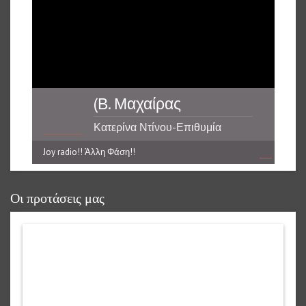
(Β. Μαχαίρας
Κατερίνα Ντίνου-Επιθυμία
Joy radio!! Άλλη Φάση!!
reading data...
Οι προτάσεις μας