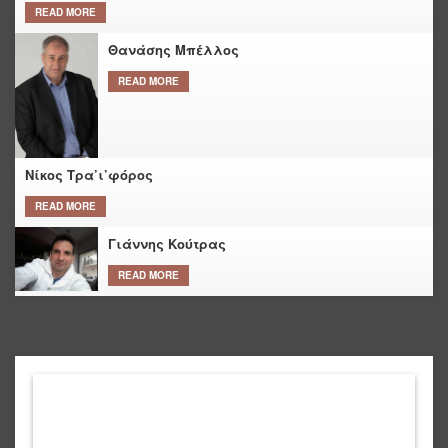
READ MORE
Θανάσης Μπέλλος
READ MORE
Νίκος Τρα’ι’φόρος
READ MORE
Γιάννης Κούτρας
READ MORE