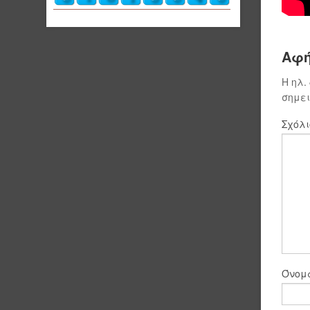
Αφή
Η ηλ.
σημε
Σχόλ
Όνο