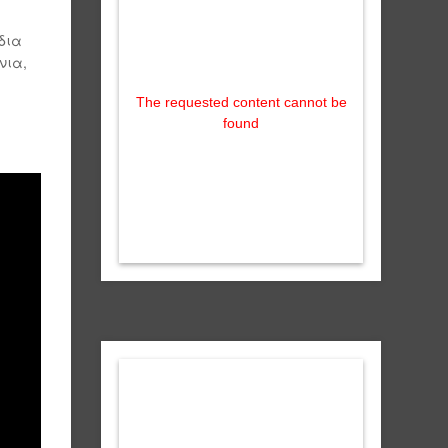
δια
νια,
The requested content cannot be
found