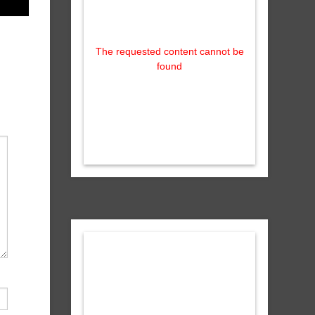
The requested content cannot be
found