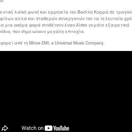
α!
εντική λαϊκή φωνή και ερμηνεία του Βασίλη Καρρά σε τραγού
φίλων αλλά και σταθερών συνεργατών του τα τελευταία χρό
ια μια ακόμα φορά συνθέτουν έναν δίσκο γεμάτο εξαιρετικά
ύδια, που σημειώνουν μεγάλη επιτυχία.
φορεί από τη Minos EMI, a Universal Music Company.