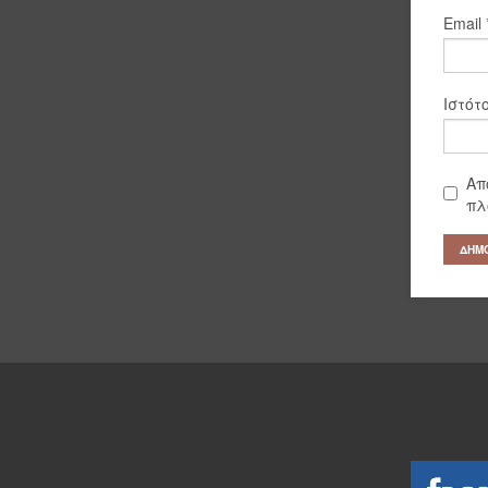
Email
Ιστότ
Απ
πλ