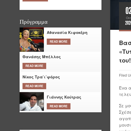
0
Οκ
Πρόγραμμα
202
Αθανασία Κιφοκέρη
Βασ
READ MORE
«Τυ
Θανάσης Μπέλλος
του!
READ MORE
Filed U
Νίκος Τρα’ι’φόρος
READ MORE
Ένα α
τελευ
Γιάννης Κούτρας
Σε μο
READ MORE
Σχέσε
αγαπή
μουσι