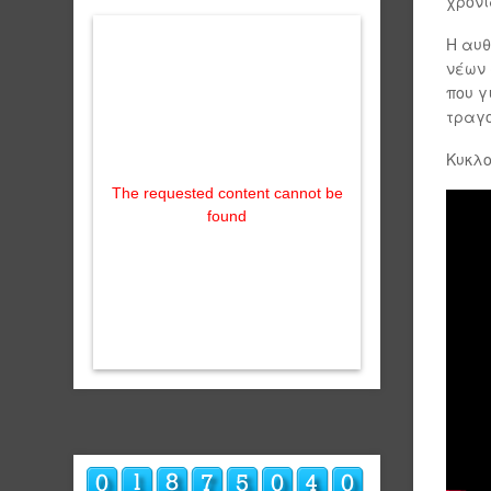
χρόνι
Η αυθ
νέων 
που γ
τραγο
Κυκλο
The requested content cannot be
found