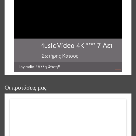
ά I Official Music Video 4K **** 7 Λεπτά I Off
Σωτήρης Κάτσος
Joy radio!! Άλλη Φάση!!
reading data...
Οι προτάσεις μας