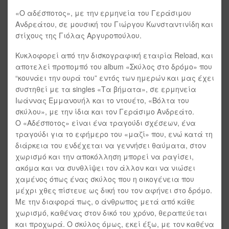
«Ο αδέσποτος», με την ερμηνεία του Γεράσιμου
Ανδρεάτου, σε μουσική του Γιώργου Κωνσταντινίδη και
στίχους της Γιόλας Αργυροπούλου.
Κυκλοφορεί από την δισκογραφική εταιρία Reload, και
αποτελεί προπομπό του album «Σκύλος στο δρόμο» που
“κουνάει την ουρά του” εντός των ημερών και μας έχει
συστηθεί με τα singles «Τα βήματα», σε ερμηνεία
Ιωάννας Εμμανουήλ και το ντουέτο, «Βόλτα του
σκύλου», με την ίδια και τον Γεράσιμο Ανδρεάτο.
Ο «Αδέσποτος» είναι ένα τραγούδι σχέσεων, ένα
τραγούδι για το εφήμερο του «μαζί» που, ενώ κατά τη
διάρκεια του ενδέχεται να γεννήσει θαύματα, στον
χωρισμό και την αποκόλληση μπορεί να ραγίσει,
ακόμα και να συνθλίψει τον άλλον και να νιώσει
χαμένος όπως ένας σκύλος που η οικογένεια που
μέχρι χθες πίστευε ως δική του τον αφήνει στο δρόμο.
Με την διαφορά πως, ο άνθρωπος μετά από κάθε
χωρισμό, καθένας στον δικό του χρόνο, θεραπεύεται
και προχωρά. Ο σκύλος όμως, εκεί έξω, με τον καθένα