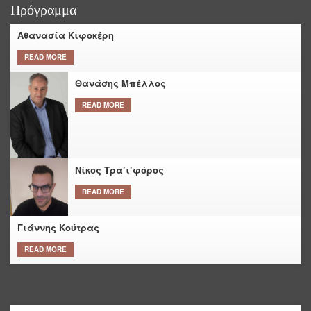
Πρόγραμμα
Αθανασία Κιφοκέρη
READ MORE
Θανάσης Μπέλλος
READ MORE
Νίκος Τρα’ι’φόρος
READ MORE
Γιάννης Κούτρας
READ MORE