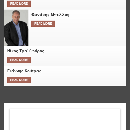
READ MORE
Θανάσης Μπέλλος
READ MORE
Νίκος Τρα’ι’φόρος
READ MORE
Γιάννης Κούτρας
READ MORE