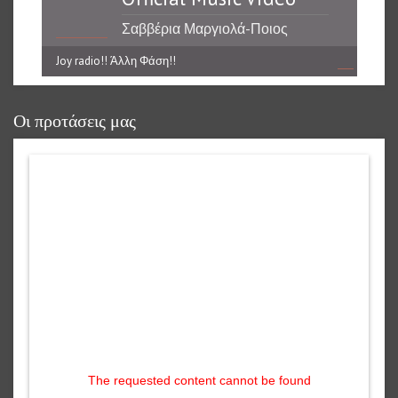
Σαββέρια Μαργιολά-Ποιος
Joy radio!! Άλλη Φάση!!
reading data...
Οι προτάσεις μας
The requested content cannot be found