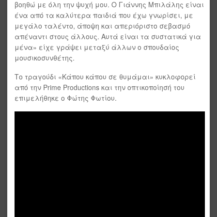
βοηθώ με όλη την ψυχή μου. Ο Γιάννης Μπιλάλης είναι
ένα από τα καλύτερα παιδιά που έχω γνωρίσει, με
μεγάλο ταλέντο, άποψη και απεριόριστο σεβασμό
απέναντι στους άλλους. Αυτά είναι τα συστατικά για
μένα» είχε γράψει μεταξύ άλλων ο σπουδαίος
μουσικοσυνθέτης.
Το τραγούδι «Κάπου κάπου σε θυμάμαι» κυκλοφορεί
από την Prime Productions και την οπτικοποίησή του
επιμελήθηκε ο Φώτης Φωτίου.