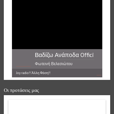
Βαδίζω Ανάποδα Official Music
Φωτεινή Βελεσιώτου
Joy radio!! Άλλη Φάση!!
reading data...
Οι προτάσεις μας