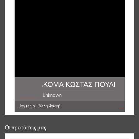
ΝΑ ΔΙΠΛΟ ΑΚΟΜΑ ΚΩΣΤΑΣ ΠΟΥΛΗΣ **** 
Unknown
Joy radio!! Άλλη Φάση!!
reading data...
Οι προτάσεις μας