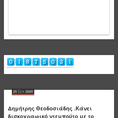
25
Σεπ
2020
Δημήτρης Θεοδοσιάδης .Κάνει
δισκογραφικό ντεμπούτο με το