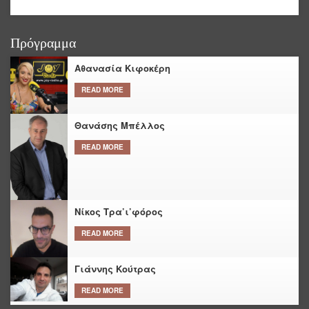
Πρόγραμμα
Αθανασία Κιφοκέρη
READ MORE
Θανάσης Μπέλλος
READ MORE
Νίκος Τρα’ι’φόρος
READ MORE
Γιάννης Κούτρας
READ MORE