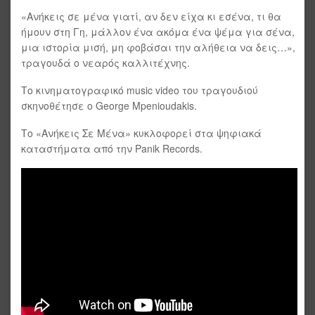
«Ανήκεις σε μένα γιατί, αν δεν είχα κι εσένα, τι θα
ήμουν στη Γη, μάλλον ένα ακόμα ένα ψέμα για σένα,
μια ιστορία μισή, μη φοβάσαι την αλήθεια να δεις…»,
τραγουδά ο νεαρός καλλιτέχνης.
Το κινηματογραφικό music video του τραγουδιού
σκηνοθέτησε ο George Mpenioudakis.
Το «Ανήκεις Σε Μένα» κυκλοφορεί στα ψηφιακά
καταστήματα από την Panik Records.