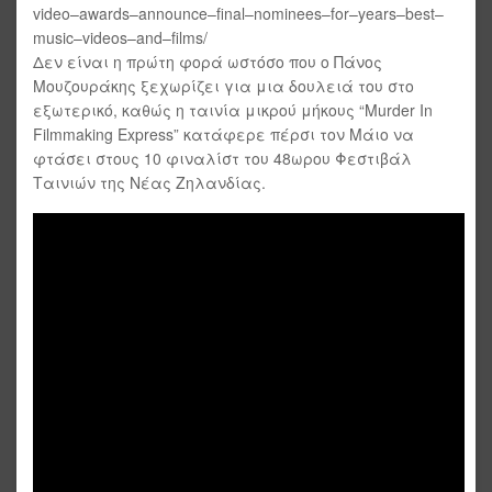
video–awards–announce–final–nominees–for–years–best–
music–videos–and–films/
Δεν είναι η πρώτη φορά ωστόσο που ο Πάνος
Μουζουράκης ξεχωρίζει για μια δουλειά του στο
εξωτερικό, καθώς η ταινία μικρού μήκους “Murder In
Filmmaking Express” κατάφερε πέρσι τον Μάιο να
φτάσει στους 10 φιναλίστ του 48ωρου Φεστιβάλ
Ταινιών της Νέας Ζηλανδίας.