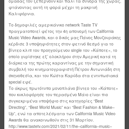
ομάδας του ξεπερνούν και πάλι τα σύνορα της χώρας,
φτάνοντας αυτή τη φορά μέχρι τη μακρινή
Καλιφόρνια.
Το δημοφιλές αμερικάνικο network Taste TV
πραγματοποιεί φέτος την 4η απονομή των California
Music Video Awards, και ο δικός μας Πάνος Μουζουράκης
κέρδισε 3 υποψηφιότητες στον φετινό θεσμό για το
βίντεο κλιπ του προηγούμενου single του «Κάποτε», το
οποίο γυρίστηκε εξ’ ολοκλήρου στην Αμερική κατά τη
διάρκεια της πρώτης καραντίνας με την σημαντική
συμβολή του κινηματογραφιστή Πέτρου Αντωνιάδη στη
σκηνοθεσία, και του Κώστα Καρύδα στα εντυπωσιακά
special εφέ.
Το άκρως πρωτότυπο μονοπλάνο βίντεο του «Κάποτε»
που κυκλοφόρησε τον περασμένο Μάιο είναι πιο
συγκεκριμένα υποψήφιο στις κατηγορίες “Best
Directing”, “Best World Music” και “Best Fashion & Make–
Up”, ενώ τα αποτελέσματα των California Music Video
Awards θα ανακοινωθούν στις 31 Μαρτίου.
http://www.tastetv.com/2021/02/11/the–california–music–