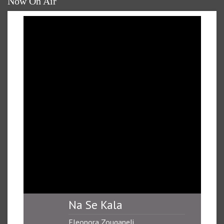
Now On Air
Na Se Kala
Eleonora Zouganeli