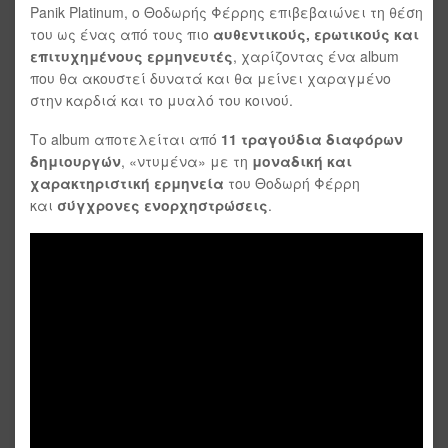
Panik Platinum, ο Θοδωρής Φέρρης επιβεβαιώνει τη θέση
του ως ένας από τους πιο
αυθεντικούς, ερωτικούς και
επιτυχημένους ερμηνευτές
, χαρίζοντας ένα album
που θα ακουστεί δυνατά και θα μείνει χαραγμένο
στην καρδιά και το μυαλό του κοινού.
Το album αποτελείται από
11 τραγούδια
διαφόρων
δημιουργών
, «ντυμένα» με τη
μοναδική και
χαρακτηριστική ερμηνεία
του Θοδωρή Φέρρη
και
σύγχρονες ενορχηστρώσεις
.