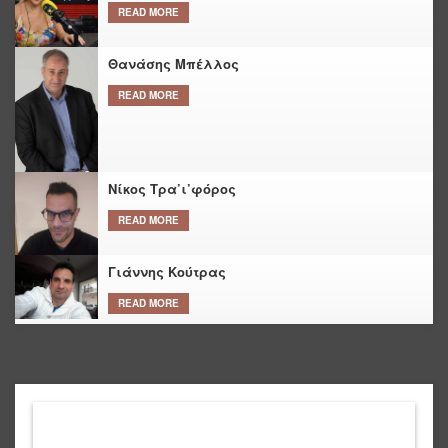
READ MORE
Θανάσης Μπέλλος
READ MORE
Νίκος Τρα’ι’φόρος
READ MORE
Γιάννης Κούτρας
READ MORE