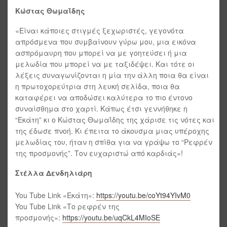
Κώστας Θωμαΐδης
«Είναι κάποιες στιγμές ξεχωριστές, γεγονότα
απρόσμενα που συμβαίνουν γύρω μου, μια εικόνα
ασπρόμαυρη που μπορεί να με γοητεύσει ή μια
μελωδία που μπορεί να με ταξιδέψει. Και τότε οι
λέξεις συναγωνίζονται η μία την άλλη ποια θα είναι
η πρωτοχορεύτρια στη λευκή σελίδα, ποια θα
καταφέρει να αποδώσει καλύτερα το πιο έντονο
συναίσθημα στο χαρτί. Κάπως έτσι γεννήθηκε η
“Εκάτη” κι ο Κώστας Θωμαΐδης της χάρισε τις νότες και
της έδωσε πνοή. Κι έπειτα το άκουσμα μιας υπέροχης
μελωδίας του, ήταν η σπίθα για να γράψω το “Ρεφρέν
της προσμονής”. Τον ευχαριστώ από καρδιάς»!
Στέλλα Δενδηλιάρη
You Tube Link «Εκάτη»:
https://youtu.be/coYt94YIvM0
You Tube Link «Το ρεφρέν της
προσμονής»:
https://youtu.be/uqCkL4MIoSE