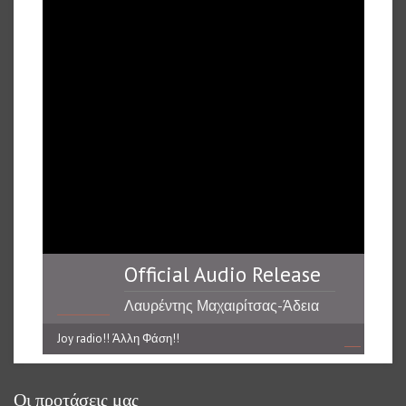
Official Audio Release
Λαυρέντης Μαχαιρίτσας-Άδεια
Εξόδου
Joy radio!! Άλλη Φάση!!
reading data...
Οι προτάσεις μας