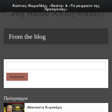
Κώστας Θωμαΐδης: «Εκάτη» & «Το ρεφραίν της
Προσμονής»
From the blog
Πρόγραμμα
Αθανασία Κιφοκέρη