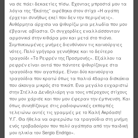
να σε πάει δεκαετίες πίσω. Έχοντας μπροστά μου τα
λόγια της “Εκάτης” αφέθηκα στον στίχο «Η αγάπη
έρχεται συνήθως εκεί που δεν την περιμένεις».
Αυθόρμητα άρχισα να ψιθυρίζω μια μελωδία που μου
έβγαινε αβίαστα. Οι συγχορδίες εναλλάσσονταν
αρμονικά στην κιθάρα μου και μετά στο πιάνο.
Συμπυκνωμένες μνήμες διευθύνουν τις καινούργιες
νότες. Πολύ γρήγορα γεννήθηκε και το δεύτερο
τραγούδι «Το Ρεφρέν της Προσμονής». Εξάλλου τα
ρεφρέν είναι αυτά που πάντοτε ψιθυρίζουμε στα
τραγούδια που αγαπάμε. Είναι δύο καινούργια
τραγούδια που κρατώ όπως τα παλιά 45αρια δισκάκια
που άκουγα μικρός στο πικάπ. Ένα μεγάλο ευχαριστώ
στην Στέλλα Δενδηλιάρη για τους υπέροχους στίχους
που μου χάρισε και που μου έφεραν την έμπνευση. Και
όπως συνηθίζουμε στις ραδιοφωνικές εκπομπές
τελειώνω αυτές τις γραμμές με το Καλή Ακρόαση!
Υ.Γ. Θα ήθελα να αφιερώσω τα τραγούδια στη μνήμη
ενός τροβαδούρου που πολύ αγάπησα από την παιδική
μου ηλικία του Sergio Endrigo».