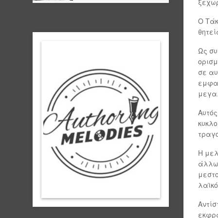
ξεχωρ
Ο Τάκ
θητεί
Ως συ
ορισμ
σε αυ
εμφαν
μεγαλ
Αυτός
κυκλο
τραγο
Η μελ
άλλων
μεστο
λαϊκό
Αντίσ
εκφρα