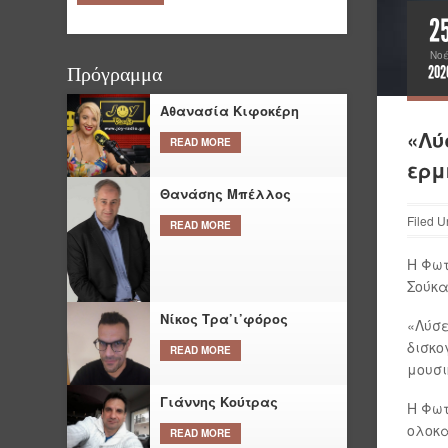
2
Νο
202
Πρόγραμμα
Αθανασία Κιφοκέρη
«Λύ
READ MORE
ερμ
Θανάσης Μπέλλος
Filed U
READ MORE
Η Φωτ
Σούκα
Νίκος Τρα’ι’φόρος
«Λύσε
δισκο
READ MORE
μουσι
Γιάννης Κούτρας
Η Φωτ
ολοκα
READ MORE