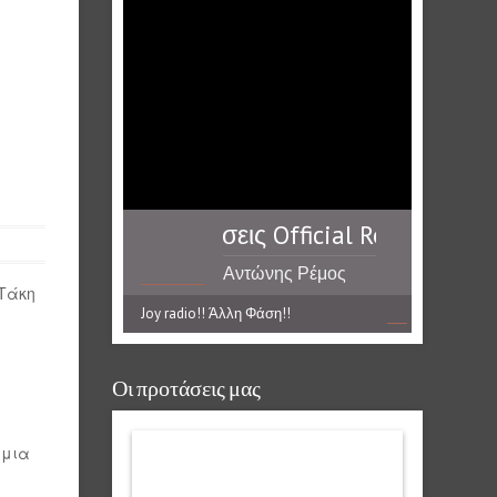
Δε θέλω να μαγαπήσεις Official Releases **** 
Αντώνης Ρέμος
 Τάκη
Joy radio!! Άλλη Φάση!!
Οι προτάσεις μας
 μια