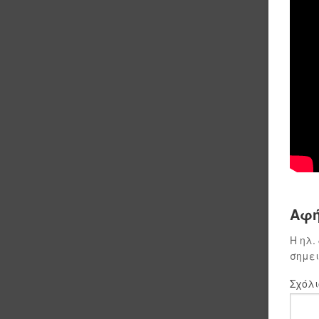
Αφή
Η ηλ.
σημε
Σχόλ