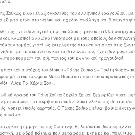
ιστό.
ης Σούκας είναι ένας ογκόλιθος του ελληνικού τραγουδιού, με
α εξήντα ετών στο πάλκο και σχεδόν ανάλογη στη δισκογραφί
νθέτης έχει συνεργαστεί με πολλούς τρανούς αλλά υπάρχουν
ένοι, κλασικοί αλλά και νεότεροι με τους οποίους δεν συναντ
τόν τον τομέα, γιατί ως εκτελεστής στο στούντιο και στις ζων
ίσεις, με το ακορντεόν και το σαντούρι του, έχει συντροφεύσε
ύτερο κομμάτι του σύμπαντος του ελληνικού τραγουδιού.
 είναι και ο στόχος του δίσκου «Τάκης Σούκας – Πρώτη Φορά» π
φορήσει από το Ogdoo Music Group και του οποίου προπομπός εί
ύδι «Λύσε Τα Χέρια Σου».
ωδική γραφή του Τάκη Σούκα ξεχώριζε και ξεχωρίζει γιατί με
 μετουσιώνει τα ακριβά και πολύπλοκα υλικά της σε άμεσα
ύς, γοητευτικούς καρπούς. Ο Τάκης Σούκας είναι βαθιά έντεχν
ς συνάμα.
τοιχη και η ερμηνεία της Φωτεινής Βελεσιώτου, δωρική αλλά
στική, με αδρό πάτημα που μεταφέρει μνήμες και πολύτιμα