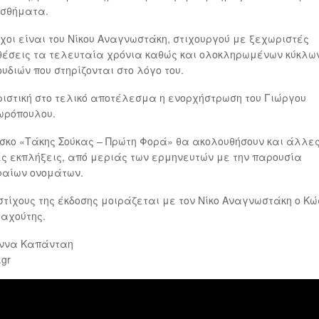
ισθήματα.
ίχοι είναι του Νίκου Αναγνωστάκη, στιχουργού με ξεχωριστές
έσεις τα τελευταία χρόνια καθώς και ολοκληρωμένων κύκλω
υδιών που στηρίζονται στο λόγο του.
ιστική στο τελικό αποτέλεσμα η ενορχήστρωση του Γιώργου
ωρόπουλου.
ίσκο «Τάκης Σούκας – Πρώτη Φορά» θα ακολουθήσουν και άλλε
ς εκπλήξεις, από μεριάς των ερμηνευτών με την παρουσία
φαίων ονομάτων.
στίχους της έκδοσης μοιράζεται με τον Νίκο Αναγνωστάκη ο Κ
αχούτης.
ννα Καπάνταη
.gr