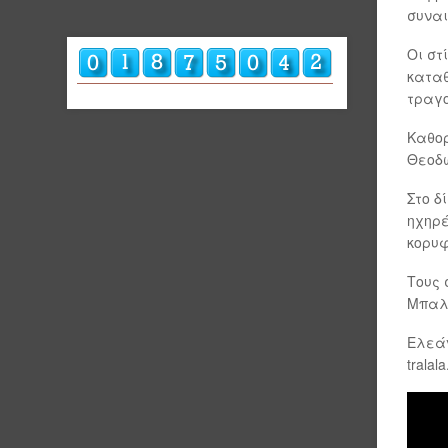
συνα
Οι στ
καταθ
τραγο
Καθορ
Θεοδ
Στο δ
ηχηρέ
κορυ
Τους 
Μπαλ
Ελεά
tralala