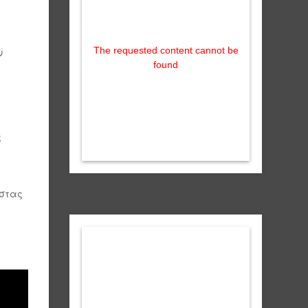
The requested content cannot be
ν
found
ς
ώστας