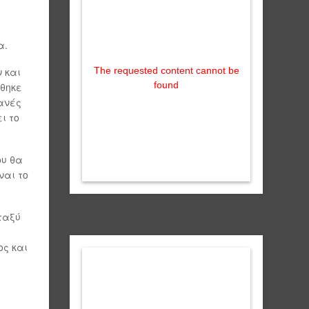
α.
 και
The requested content cannot be
found
ήθηκε
τανές
ι το
ου θα
ναι το
ταξύ
ος και