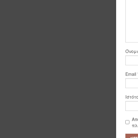
Όνο
Email
Ιστότ
Απ
πλ