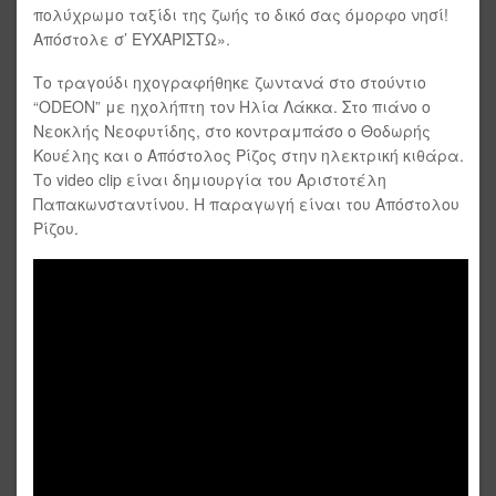
πολύχρωμο ταξίδι της ζωής το δικό σας όμορφο νησί!
Απόστολε σ’ ΕΥΧΑΡΙΣΤΩ».
Το τραγούδι ηχογραφήθηκε ζωντανά στο στούντιο
“ODEON” με ηχολήπτη τον Ηλία Λάκκα. Στο πιάνο ο
Νεοκλής Νεοφυτίδης, στο κοντραμπάσο ο Θοδωρής
Κουέλης και ο Απόστολος Ρίζος στην ηλεκτρική κιθάρα.
Το video clip είναι δημιουργία του Αριστοτέλη
Παπακωνσταντίνου. Η παραγωγή είναι του Απόστολου
Ρίζου.