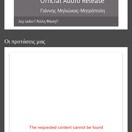
Official Audio Release
Γιάννης Μηλιώκας-Μητρόπολη
Joy radio!! Άλλη Φάση!!
reading data...
Οι προτάσεις μας
The requested content cannot be found