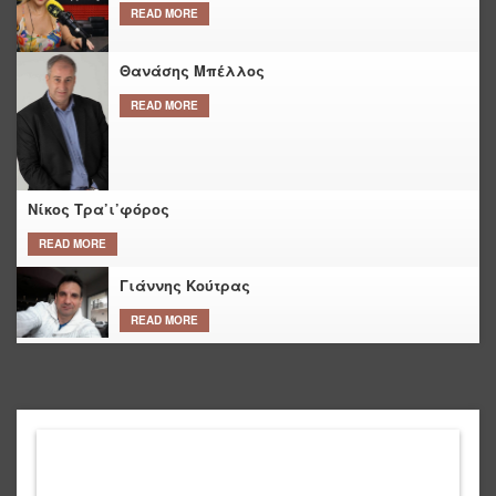
READ MORE
Θανάσης Μπέλλος
READ MORE
Νίκος Τρα’ι’φόρος
READ MORE
Γιάννης Κούτρας
READ MORE