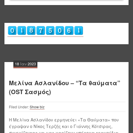
18
Ιαν
2023
Μελίνα Ασλανίδου – “Τα θαύματα”
(OST Σασμός)
Filed Under:
Show biz
Η Μελίνα Ασλανίδου ερμηνεύει «Τα Θαύματα» που
έγραψαν ο Νίκος Τερζής και ο Γιάννης Κότσιρας,
συνεχίζοντας να μας χαρίζουν υπέροχα τραγούδια