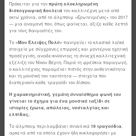
Πρόκειται για την
πρώτη ολοκληρωμένη
δισκογραφική δουλειά
του καλλιτέχνη μετά από
οκτώ χρόνια, από το άλμπουμ
«Ερωτευμένος»
του 2017
— μια αναμονή που, όπως φαίνεται, άξιζε κάθε λεπτό
για τους θαυμαστές του.
Το
«Μου Έλειψες Πολύ»
παντρεύει το κλασικό λαϊκό
στοιχείο με σύγχρονες επιρροές και μοντέρνα ηχητική
προσέγγιση, αναδεικνύοντας τη συνεχή καλλιτεχνική
εξέλιξη του Νίκου Βέρτη. Παρά τη φρέσκια παραγωγή,
ο καλλιτέχνης παραμένει πιστός στην αυθεντικότητα
και τη μουσική του ταυτότητα — στοιχεία που
διαπερνούν κάθε τραγούδι του δίσκου.
Η χαρακτηριστική, γεμάτη συναίσθημα φωνή του
γίνεται το όχημα για ένα μουσικό ταξίδι σε
ιστορίες έρωτα, απώλειας, νοσταλγίας και
ελπίδας.
Το άλμπουμ περιλαμβάνει συνολικά
19 τραγούδια
,
αρκετά από τα οποία έχουν ήδη κυκλοφορήσει με