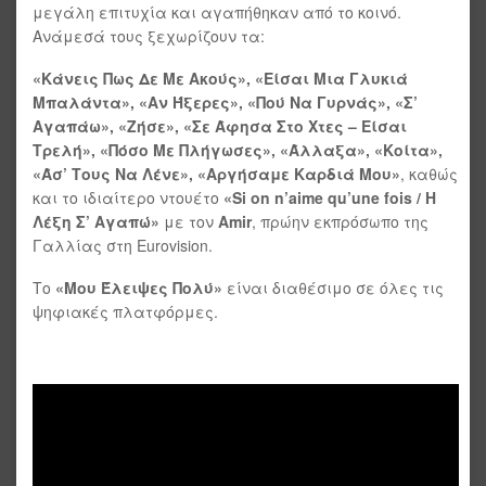
μεγάλη επιτυχία και αγαπήθηκαν από το κοινό.
Ανάμεσά τους ξεχωρίζουν τα:
«Κάνεις Πως Δε Με Ακούς», «Είσαι Μια Γλυκιά
Μπαλάντα», «Αν Ήξερες», «Πού Να Γυρνάς», «Σ’
Αγαπάω», «Ζήσε», «Σε Άφησα Στο Χτες – Είσαι
Τρελή», «Πόσο Με Πλήγωσες», «Άλλαξα», «Κοίτα»,
«Άσ’ Τους Να Λένε», «Αργήσαμε Καρδιά Μου»
, καθώς
και το ιδιαίτερο ντουέτο
«Si on n’aime qu’une fois / Η
Λέξη Σ’ Αγαπώ»
με τον
Amir
, πρώην εκπρόσωπο της
Γαλλίας στη Eurovision.
Το
«Μου Έλειψες Πολύ»
είναι διαθέσιμο σε όλες τις
ψηφιακές πλατφόρμες.