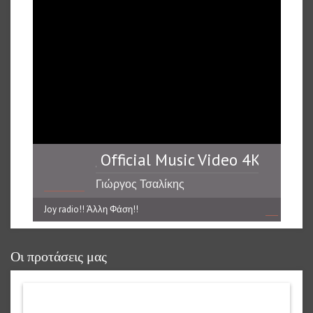
 Να Μου Πεις Official Music Video 4K **** Εσύ
Γιώργος Τσαλίκης
Joy radio!! Άλλη Φάση!!
reading data...
Οι προτάσεις μας