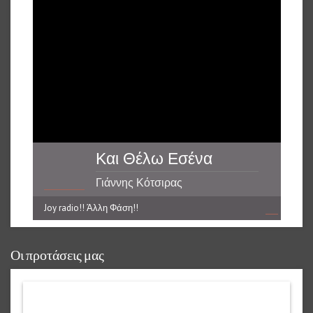
Και Θέλω Εσένα
Γιάννης Κότσιρας
Joy radio!! Άλλη Φάση!!
reading data...
Οι προτάσεις μας