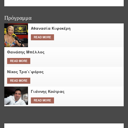
Πρόγραμμα
Αθανασία Κιφοκέρη
READ MORE
Θανάσης Μπέλλος
READ MORE
Νίκος Τρα’ι’φόρος
READ MORE
Γιάννης Κούτρας
READ MORE