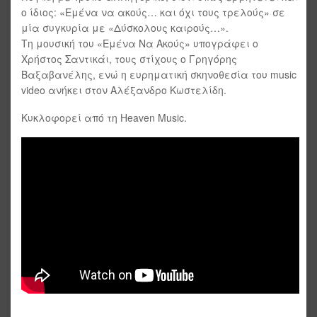
ο ίδιος: «Εμένα να ακούς… και όχι τους τρελούς» σε
μία συγκυρία με «Δύσκολους καιρούς…».
Τη μουσική του «Εμένα Να Ακούς» υπογράφει ο
Χρήστος Σαντικάι, τους στίχους ο Γρηγόρης
Βαξαβανέλης, ενώ η ευρηματική σκηνοθεσία του music
video ανήκει στον Αλέξανδρο Κωστελίδη.
Κυκλοφορεί από τη Heaven Music.