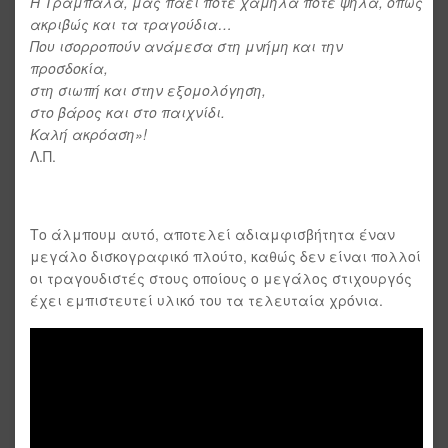
Η Τραμπάλα, μας πάει πότε χαμηλά πότε ψηλά, όπως
ακριβώς και τα τραγούδια…
Που ισορροπούν ανάμεσα στη μνήμη και την
προσδοκία,
στη σιωπή και στην εξομολόγηση,
στο βάρος και στο παιχνίδι.
Καλή ακρόαση»!
Λ.Π.
Το άλμπουμ αυτό, αποτελεί αδιαμφισβήτητα έναν
μεγάλο δισκογραφικό πλούτο, καθώς δεν είναι πολλοί
οι τραγουδιστές στους οποίους ο μεγάλος στιχουργός
έχει εμπιστευτεί υλικό του τα τελευταία χρόνια.