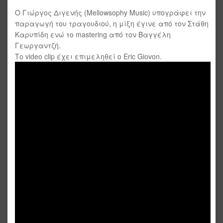
Ο Γιώργος Διγενής (Mellowsophy Music) υπογράφει την
παραγωγή του τραγουδιού, η μίξη έγινε από τον Στάθη
Καρυπίδη ενώ το mastering από τον Βαγγέλη
Γεωργαντζή.
Το video clip έχει επιμεληθεί ο Eric Giovon.