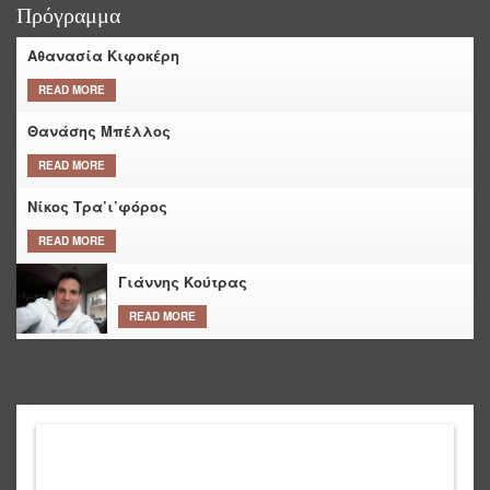
Πρόγραμμα
Αθανασία Κιφοκέρη
READ MORE
Θανάσης Μπέλλος
READ MORE
Νίκος Τρα’ι’φόρος
READ MORE
Γιάννης Κούτρας
READ MORE