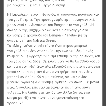
μοιράζεται με τον Γιώργο Διγενή!
Η Παρασκευή είναι ηθοποιός, στιχουργός, μουσικός και
τραγουδίστρια. Την πρωτογνωρίσαμε, ερμηνευτικά,
μέσα από την διασκευή του Bengoa στο τραγούδι «Η
σωτηρία της ψυχής» αλλά και ως στιχουργό στο
καινούργιο τραγούδι του Bengoa «Planeta» με τη
συμμετοχή της Nalyssa Green.
Το «Μαγεμένα νερά» είναι ένα ατμοσφαιρικό
τραγούδι που δεν ακολουθεί την κλασική δομή ενός
κομματιού, εκφράζοντας την επιθυμία της ηρωίδας του
τραγουδιού να ζήσει σε έναν μαγικό θαλασσινό κόσμο
και να αγαπηθεί! Σαν μία εξομολόγηση, μία εγωιστική
παράκληση προς τον άνεμο να φέρει κάτι που δεν
μπορεί να έρθει. Κάτι μη επίγειο, να μας σώσει
μαγικά αφού δεν νιώθουμε αρκετοί να σωθούμε μόνοι
μας. Ο κύκλος επαναλαμβάνεται και η αναμονή
πνίγει… Η ελπίδα για αυτόν τον άλλο λυτρωτικό
κόσμο μοιάζει να είναι μόνο φαντασίωση και
προσευχή.