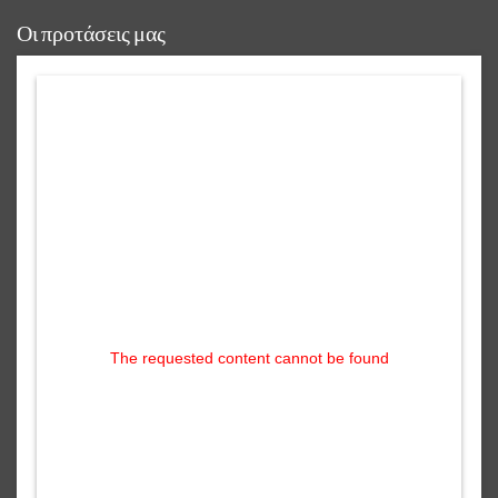
reading data...
Οι προτάσεις μας
The requested content cannot be found