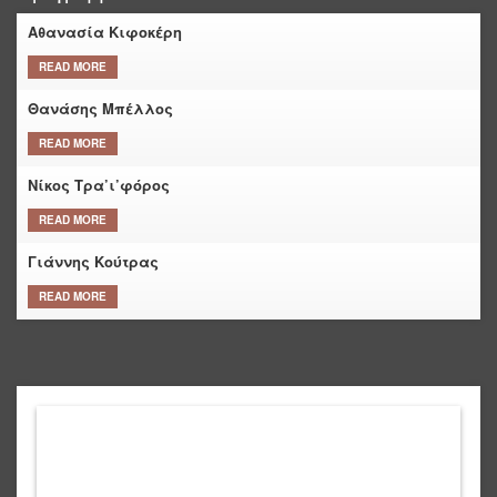
Αθανασία Κιφοκέρη
READ MORE
Θανάσης Μπέλλος
READ MORE
Νίκος Τρα’ι’φόρος
READ MORE
Γιάννης Κούτρας
READ MORE