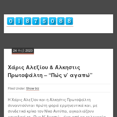
24
Φεβ
2023
Χάρις Αλεξίου & Άλκηστις
Πρωτοψάλτη – “Πώς ν’ αγαπώ”
Filed Under:
Show biz
Η Χάρις Αλεξίου και η Άλκηστις Πρωτοψάλτη
συναντιούνται πρώτη φορά ερμηνευτικά και, με
συνδετικό κρίκο τον Νίκο Αντύπα, αγκαλιάζουν
μοναδικά το «Πως Ν’ Αγαπώ», ένα από τα τελευταία