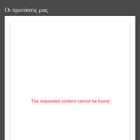
reading data...
Οι προτάσεις μας
The requested content cannot be found