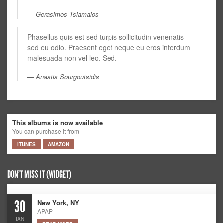
Gerasimos Tsiamalos
Phasellus quis est sed turpis sollicitudin venenatis
sed eu odio. Praesent eget neque eu eros interdum
malesuada non vel leo. Sed.
Anastis Sourgoutsidis
This albums is now available
You can purchase it from
ITUNES
AMAZON
DON’T MISS IT (WIDGET)
30
New York, NY
APAP
ΙΑΝ