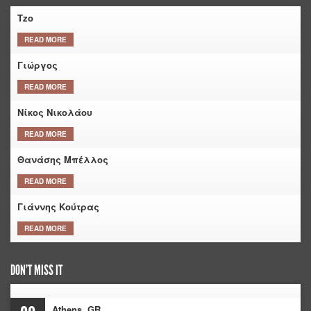
Tzo
READ MORE
Γιώργος
READ MORE
Νίκος Νικολάου
READ MORE
Θανάσης Μπέλλος
READ MORE
Γιάννης Κούτρας
READ MORE
DON’T MISS IT
Athens, GR