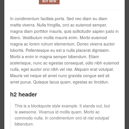
BUY NOW
In condimentum facilisis porta. Sed nec diam eu diam
mattis viverra. Nulla fringilla, orci ac euismod semper,
magna diam porttitor mauris, quis sollicitudin sapien justo in
libero. Vestibulum mollis mauris enim. Morbi euismod
magna ac lorem rutrum elementum. Donec viverra auctor
lobortis. Pellentesque eu est a nulla placerat dignissim.
Morbi a enim in magna semper bibendum. Etiam
scelerisque, nunc ac egestas consequat, odio nibh euismod
nulla, eget auctor orci nibh vel nisi. Aliquam erat volutpat.
Mauris vel neque sit amet nunc gravida congue sed sit
amet purus. Quisque lacus quam, egestas ac tincidun.
h2 header
This is a blockquote style example. It stands out, but
is awesome. Vivamus id mollis quam. Morbi ac
commodo nulla. In condimentum orci id nisl volutpat
bibendum.