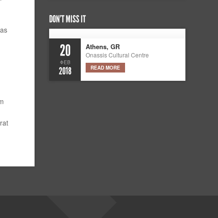
DON’T MISS IT
tas
20
Athens, GR
Onassis Cultural Centre
ΦΕΒ
READ MORE
2018
um
rat