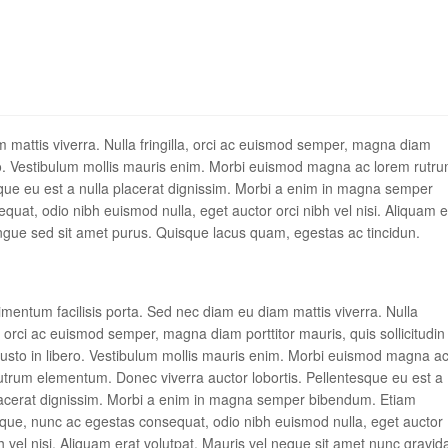
 mattis viverra. Nulla fringilla, orci ac euismod semper, magna diam
libero. Vestibulum mollis mauris enim. Morbi euismod magna ac lorem rutr
que eu est a nulla placerat dignissim. Morbi a enim in magna semper
uat, odio nibh euismod nulla, eget auctor orci nibh vel nisi. Aliquam e
ngue sed sit amet purus. Quisque lacus quam, egestas ac tincidun.
imentum facilisis porta. Sed nec diam eu diam mattis viverra. Nulla
a, orci ac euismod semper, magna diam porttitor mauris, quis sollicitudin
justo in libero. Vestibulum mollis mauris enim. Morbi euismod magna a
utrum elementum. Donec viverra auctor lobortis. Pellentesque eu est a
lacerat dignissim. Morbi a enim in magna semper bibendum. Etiam
sque, nunc ac egestas consequat, odio nibh euismod nulla, eget auctor
bh vel nisi. Aliquam erat volutpat. Mauris vel neque sit amet nunc gravid