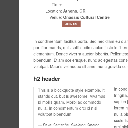
Time:
Location:
Athens, GR
Venue:
Onassis Cultural Centre
JOIN US
In condimentum facilisis porta. Sed nec diam eu diam
porttitor mauris, quis sollicitudin sapien justo in 
elementum. Donec viverra auctor lobortis. Pellentes
bibendum. Etiam scelerisque, nunc ac egestas conseq
volutpat. Mauris vel neque sit amet nunc gravida co
h2 header
In cond
This is a blockquote style example. It
fringill
stands out, but is awesome. Vivamus
sapien 
id mollis quam. Morbi ac commodo
lorem r
nulla. In condimentum orci id nisl
volutpat bibendum.
nulla p
sceleri
Dave Gamache, Skeleton Creator
orci ni