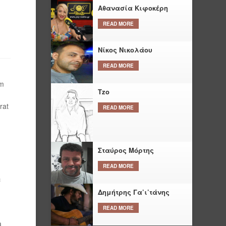
Αθανασία Κιφοκέρη
READ MORE
Νίκος Νικολάου
READ MORE
um
Tzo
rat
READ MORE
Σταύρος Μόρτης
READ MORE
c
Δημήτρης Γα’ι’τάνης
READ MORE
a