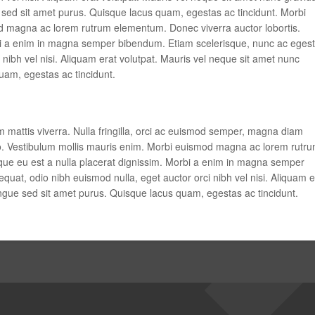
sed sit amet purus. Quisque lacus quam, egestas ac tincidunt. Morbi
 magna ac lorem rutrum elementum. Donec viverra auctor lobortis.
rbi a enim in magna semper bibendum. Etiam scelerisque, nunc ac eges
 nibh vel nisi. Aliquam erat volutpat. Mauris vel neque sit amet nunc
uam, egestas ac tincidunt.
 mattis viverra. Nulla fringilla, orci ac euismod semper, magna diam
libero. Vestibulum mollis mauris enim. Morbi euismod magna ac lorem rutr
que eu est a nulla placerat dignissim. Morbi a enim in magna semper
uat, odio nibh euismod nulla, eget auctor orci nibh vel nisi. Aliquam e
ngue sed sit amet purus. Quisque lacus quam, egestas ac tincidunt.