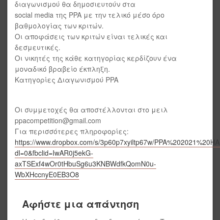
διαγωνισμού θα δημοσιευτούν στα
social media της PPA με την τελικό μέσο όρο
βαθμολογίας των κριτών.
Οι αποφάσεις των κριτών είναι τελικές και
δεσμευτικές.
Οι νικητές της κάθε κατηγορίας κερδίζουν ένα
μοναδικό βραβείο έκπληξη.
Κατηγορίες Διαγωνισμού PPA
Οι συμμετοχές θα αποστέλλονται στο μειλ
ppacompetition@gmail.com
Για περισσότερες πληροφορίες:
https://www.dropbox.com/s/3p60p7xyiltp67w/PPA%202021%20
dl=0&fbclid=IwAR0j5ekG-
axTSExf4wOr0tHbuSg6u3KNBWdfkQomN0u-
WbXHccnyE0EB3O8
Αφήστε μια απάντηση