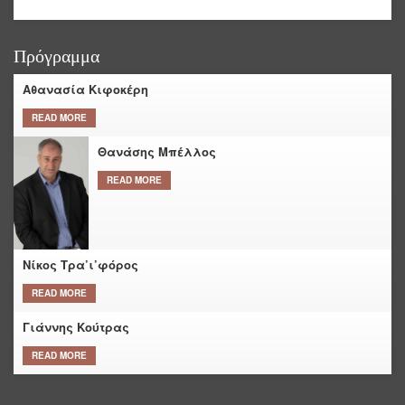
Πρόγραμμα
Αθανασία Κιφοκέρη
READ MORE
Θανάσης Μπέλλος
READ MORE
Νίκος Τρα’ι’φόρος
READ MORE
Γιάννης Κούτρας
READ MORE