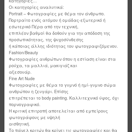
κατηγορίες…
Οι κατηγορίες αναλυτικά:
Portrait – Φωτογραφίες με θέμα τον άνθρωπο.
Πορτραίτο ενός ατόμου ή ομάδας-εξωτερικό ή
εσωτερικό Πέρα από την τεχνική,
επιπλέον βαθμοί θα δοθούν για την απόδοση της
προσωπικότητας, της ψυχοσύνθεσης
ή κάποιας άλλης ιδιότητας του φωτογραφιζόμενου.
Fashion/Beauty
Φωτογραφίες ανθρώπων όπου η εστίαση είναι στα
ρούχα, τα μαλλιά, μακιγιάζ και
αξεσουάρ.
Fine Art Nude
Φωτογραφίες με θέμα το γυμνό ή ημί-γυμνο σώμα
ανθρώπου η ζευγάρι. Επίσης
επιτρέπεται το body painting. Καλλιτεχνικό ύφος, όχι
πορνογραφικό.
Η κριτική επιτροπή αποτελείται από εμπείρους
φωτογράφους με υψηλή
αισθητική.
Το πάνελ κριτών θα κρίνει τις φωτογραφίες και θα