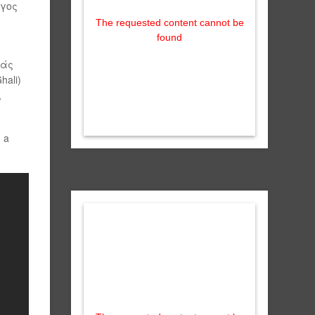
υγος
The requested content cannot be
found
ιάς
ali)
,
 a