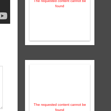
The requested content cannot be
found
The requested content cannot be
found