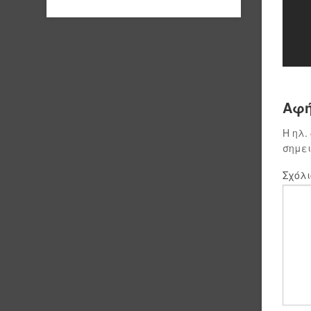
Αφή
Η ηλ.
σημε
Σχόλ