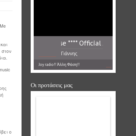
 Me
Official Audio Release **** Official Audio Relea
 και
ι στον
Γιάννης
δια.
Γιοκαρίνης-
Παρασύνθημα
Joy radio!! Άλλη Φάση!!
music
Οι προτάσεις μας
ρης
κή
ύβει ο