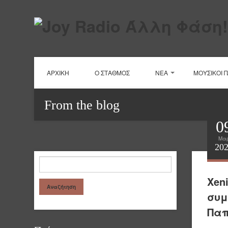
ΑΡΧΙΚΗ
Ο ΣΤΑΘΜΟΣ
ΝΕΑ
ΜΟΥΣΙΚΟΙ 
From the blog
0
Μα
20
Xeni
συμ
Πα