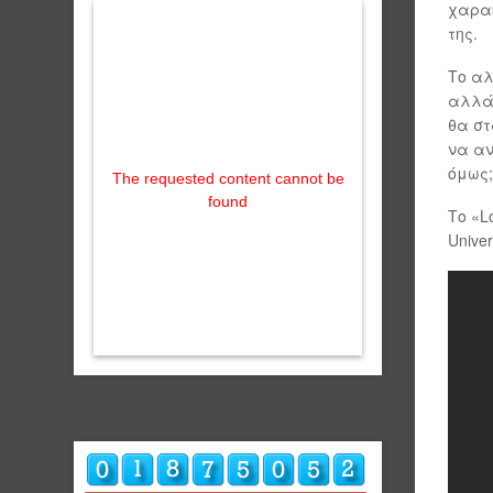
χαρακ
της.
Το αλ
αλλά 
θα στ
να αν
όμως;
The requested content cannot be
found
Το «L
Unive