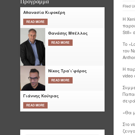
Πρόγραμμα
Filed U
Αθανασία Κιφοκέρη
Η Xen
READ MORE
παρου
Still»
Θανάσης Μπέλλος
READ MORE
To «L
του N
Antho
Η παρ
Νίκος Τρα’ι’φόρος
video 
READ MORE
Συμμε
Παπαδ
Γιάννης Κούτρας
σειρά
READ MORE
«Θα μ
Στο v
ζευγα