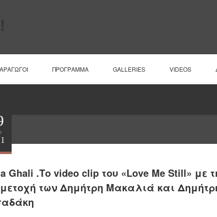
ΠΑΡΑΓΩΓΟΙ
ΠΡΟΓΡΑΜΜΑ
GALLERIES
VIDEOS
9
ρ
21
a Ghali .Το video clip του «Love Me Still» με τ
μετοχή των Δημήτρη Μακαλιά και Δημήτρ
παδάκη