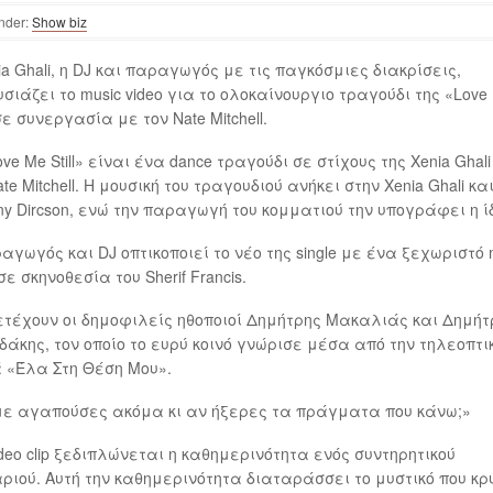
nder:
Show biz
ia Ghali, η DJ και παραγωγός με τις παγκόσμιες διακρίσεις,
σιάζει το music video για το ολοκαίνουργιο τραγούδι της «Love
 σε συνεργασία με τον Nate Mitchell.
ove Me Still» είναι ένα dance τραγούδι σε στίχους της Xenia Ghali
ate Mitchell. Η μουσική του τραγουδιού ανήκει στην Xenia Ghali κα
ny Dircson, ενώ την παραγωγή του κομματιού την υπογράφει η ί
αγωγός και DJ οπτικοποιεί το νέο της single με ένα ξεχωριστό 
σε σκηνοθεσία του Sherif Francis.
τέχουν οι δημοφιλείς ηθοποιοί Δημήτρης Μακαλιάς και Δημήτ
άκης, τον οποίο το ευρύ κοινό γνώρισε μέσα από την τηλεοπτι
 «Έλα Στη Θέση Μου».
ε αγαπούσες ακόμα κι αν ήξερες τα πράγματα που κάνω;»
ideo clip ξεδιπλώνεται η καθημερινότητα ενός συντηρητικού
ριού. Αυτή την καθημερινότητα διαταράσσει το μυστικό που κρ