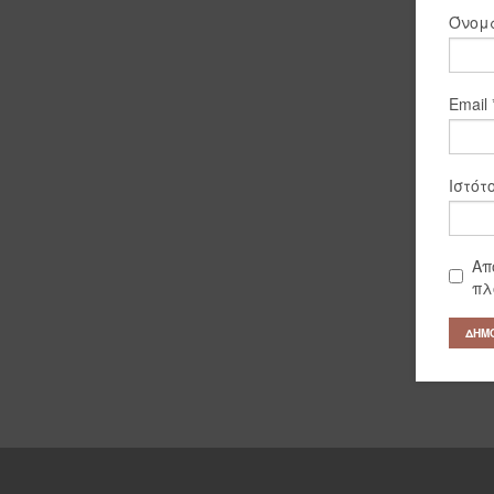
Όνο
Email
Ιστότ
Απ
πλ